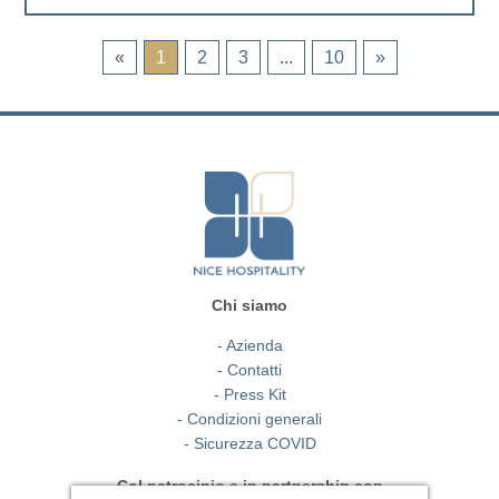
«
1
2
3
...
10
»
Chi siamo
- Azienda
- Contatti
- Press Kit
- Condizioni generali
- Sicurezza COVID
Col patrocinio e in partnership con