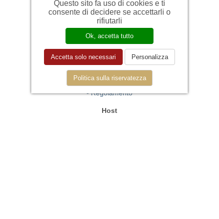
Questo sito fa uso di cookies e ti
consente di decidere se accettarli o
rifiutarli
Ok, accetta tutto
Per il viaggiatore
Accetta solo necessari
Personalizza
- Come prenotare
- Assistenza al viaggiatore
Politica sulla riservatezza
- Politica di cancellazione
- Regolamento
Host
- Come funziona NICE
- Piani di affiliazione NICE
- Assistenza
- Registra la tua struttura
- NICE per il B2B
PRIVACY
CONTATTI
COOKIES
Seguici